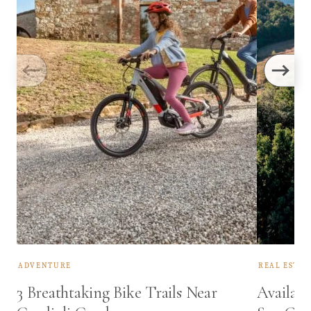
ADVENTURE
REAL ESTAT
3 Breathtaking Bike Trails Near
Availabl