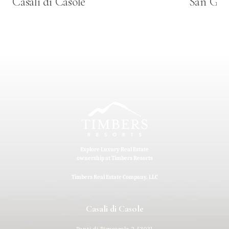
Casali di Casole
San Giu
Explore Luxury Real Estate
ownership at Timbers Resorts
Timbers Real Estate Company, LLC
Casali di Casole