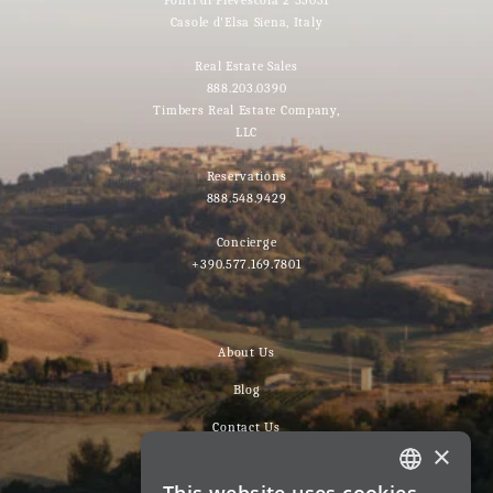
Ponti di Pievescola 2 53031
Casole d'Elsa Siena, Italy
Real Estate Sales
888.203.0390
Timbers Real Estate Company,
LLC
Reservations
888.548.9429
Concierge
+390.577.169.7801
About Us
Blog
Contact Us
×
Meet The Team