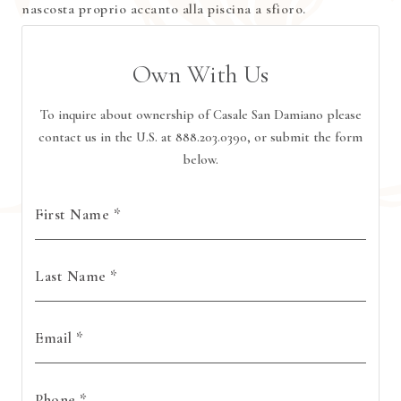
nascosta proprio accanto alla piscina a sfioro.
Own With Us
To inquire about ownership of Casale San Damiano please
contact us in the U.S. at 888.203.0390, or submit the form
below.
for Real Estate form
First Name
*
for Real Estate form
Last Name
*
for Real Estate form
Email
*
for Real Estate form
Phone
*